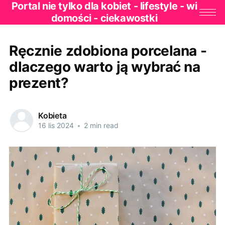
Portal nie tylko dla kobiet - lifestyle - wi
domości - ciekawostki
Ręcznie zdobiona porcelana -
dlaczego warto ją wybrać na
prezent?
Kobieta
16 lis 2024
•
2 min read