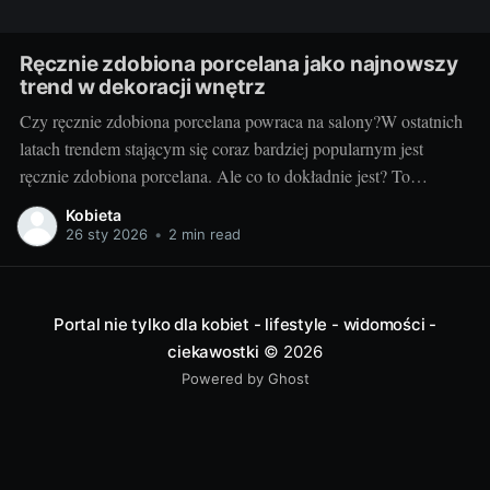
Ręcznie zdobiona porcelana jako najnowszy
trend w dekoracji wnętrz
Czy ręcznie zdobiona porcelana powraca na salony?W ostatnich
latach trendem stającym się coraz bardziej popularnym jest
ręcznie zdobiona porcelana. Ale co to dokładnie jest? To
unikatowe, często jedno z rodzaju, dzieła sztuki, które są
Kobieta
tworzone przez talentowanych artystów, pasjonatów i
26 sty 2026
•
2 min read
rzemieślników. Każdy przedmiot, niezależnie od tego, czy jest to
Portal nie tylko dla kobiet - lifestyle - widomości -
ciekawostki
© 2026
Powered by Ghost