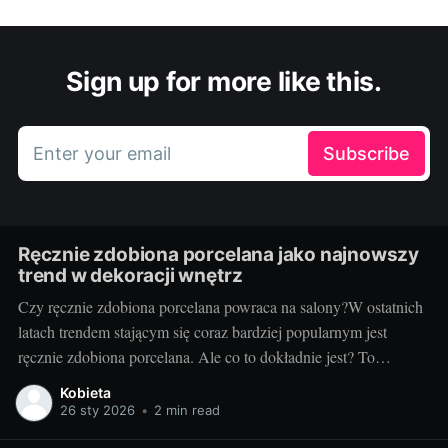
Sign up for more like this.
Enter your email
Subscribe
Ręcznie zdobiona porcelana jako najnowszy
trend w dekoracji wnętrz
Czy ręcznie zdobiona porcelana powraca na salony?W ostatnich
latach trendem stającym się coraz bardziej popularnym jest
ręcznie zdobiona porcelana. Ale co to dokładnie jest? To
unikatowe, często jedno z rodzaju, dzieła sztuki, które są
Kobieta
tworzone przez talentowanych artystów, pasjonatów i
26 sty 2026
•
2 min read
rzemieślników. Każdy przedmiot, niezależnie od tego, czy jest to