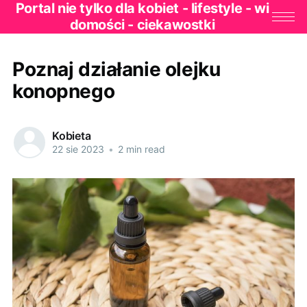
Portal nie tylko dla kobiet - lifestyle - wi
domości - ciekawostki
Poznaj działanie olejku
konopnego
Kobieta
22 sie 2023
•
2 min read