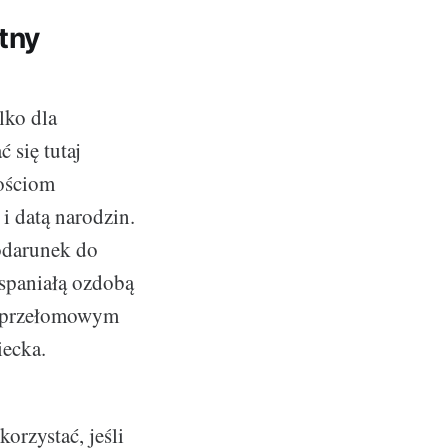
tny
lko dla
 się tutaj
ościom
i datą narodzin.
odarunek do
spaniałą ozdobą
m przełomowym
iecka.
orzystać, jeśli