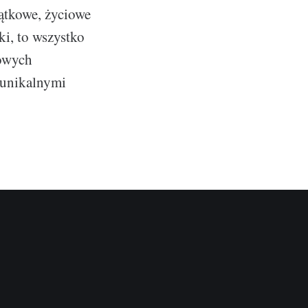
jątkowe, życiowe
i, to wszystko
mowych
 unikalnymi