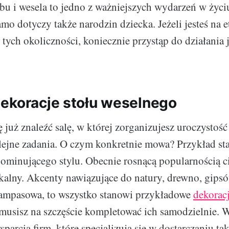
bu i wesela to jedno z ważniejszych wydarzeń w życi
mo dotyczy także narodzin dziecka. Jeżeli jesteś na e
tych okoliczności, koniecznie przystąp do działania 
ekoracje stołu weselnego
 już znaleźć salę, w której zorganizujesz uroczystość
lejne zadania. O czym konkretnie mowa? Przykład sta
minującego stylu. Obecnie rosnącą popularnością ci
kalny. Akcenty nawiązujące do natury, drewno, gips
pampasowa, to wszystko stanowi przykładowe
dekoracj
 musisz na szczęście kompletować ich samodzielnie. W
sparcia firm, które specjalizują się w dostarczaniu t