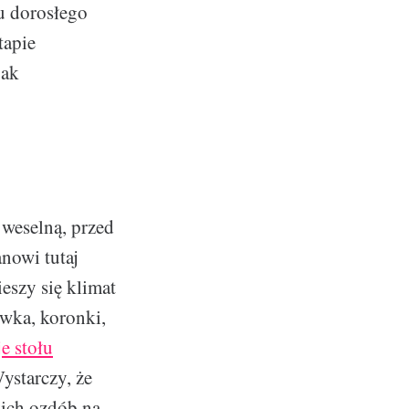
u dorosłego
tapie
jak
 weselną, przed
nowi tutaj
eszy się klimat
ówka, koronki,
e stołu
ystarczy, że
akich ozdób na