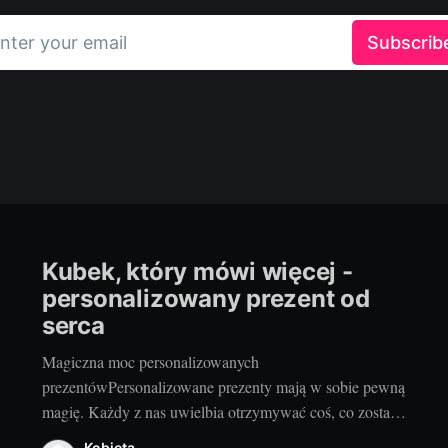
nter your email
Subscrib
Kubek, który mówi więcej -
personalizowany prezent od
serca
Magiczna moc personalizowanych
prezentówPersonalizowane prezenty mają w sobie pewną
magię. Każdy z nas uwielbia otrzymywać coś, co zostało
przygotowane specjalnie dla niego - z myślą o nas. To
Kobieta