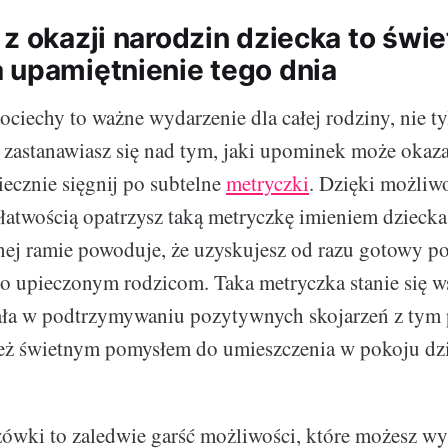
z okazji narodzin dziecka to świe
 upamiętnienie tego dnia
ociechy to ważne wydarzenie dla całej rodziny, nie ty
i zastanawiasz się nad tym, jaki upominek może okazać
ecznie sięgnij po subtelne
metryczki
. Dzięki możliw
 łatwością opatrzysz taką metryczkę imieniem dziecka 
nej ramie powoduje, że uzyskujesz od razu gotowy p
o upieczonym rodzicom. Taka metryczka stanie się w
ała w podtrzymywaniu pozytywnych skojarzeń z ty
też świetnym pomysłem do umieszczenia w pokoju dz
wki to zaledwie garść możliwości, które możesz wyk