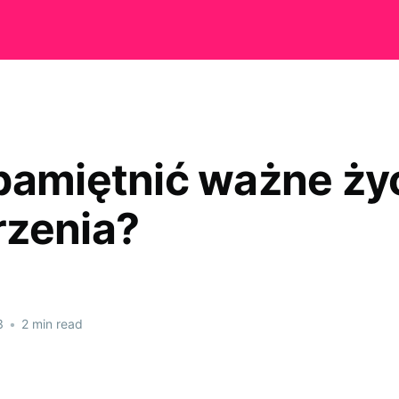
pamiętnić ważne ży
zenia?
3
•
2 min read