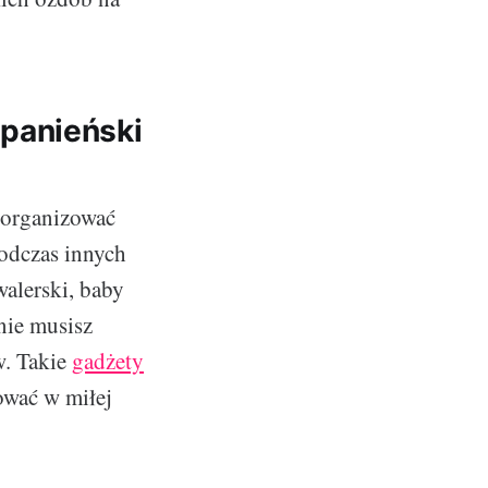
panieński
 zorganizować
podczas innych
alerski, baby
nie musisz
w. Takie
gadżety
ować w miłej