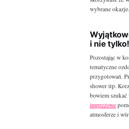
wybrane okazje
Wyjątkowe
i nie tylko
Pozostając w ko
tematyczne ozdo
przygotowań. Pr
shower itp. Kor
bowiem szukać 
imprezowe
pomo
atmosferze i wś