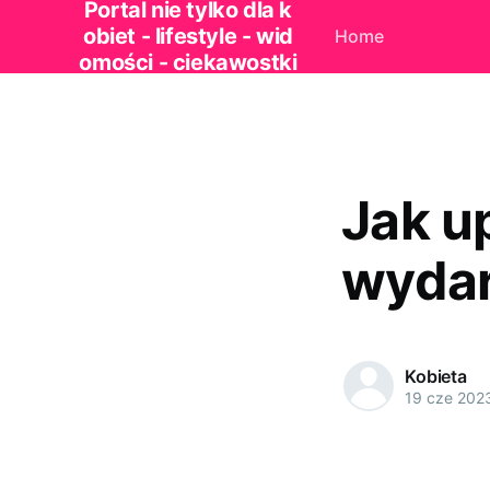
Portal nie tylko dla k
obiet - lifestyle - wid
Home
omości - ciekawostki
Jak u
wydar
Kobieta
19 cze 202