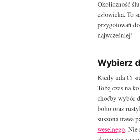
Okoliczność ślu
człowieka. To sa
przygotowań do 
najwcześniej!
Wybierz d
Kiedy uda Ci się
Tobą czas na ko
choćby wybór do
boho oraz rusty
suszona trawa 
weselnego
. Nie
skorzystasz ze w