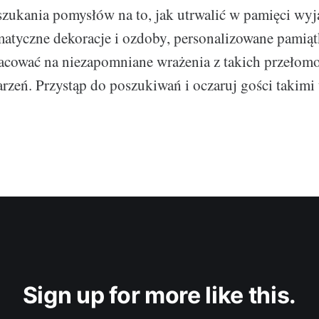
e szukania pomysłów na to, jak utrwalić w pamięci wy
atyczne dekoracje i ozdoby, personalizowane pamiątk
acować na niezapomniane wrażenia z takich przeło
zeń. Przystąp do poszukiwań i oczaruj gości takimi
Sign up for more like this.