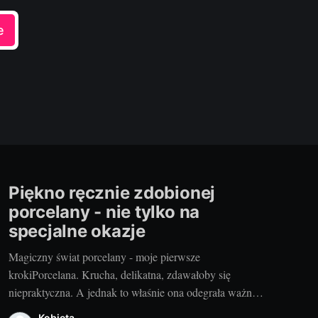
e
Piękno ręcznie zdobionej
porcelany - nie tylko na
specjalne okazje
Magiczny świat porcelany - moje pierwsze
krokiPorcelana. Krucha, delikatna, zdawałoby się
niepraktyczna. A jednak to właśnie ona odegrała ważną
rolę w mojej twórczości. Moje pierwsze kroki w świecie
Kobieta